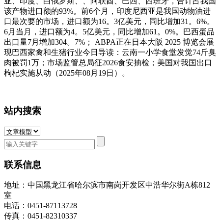
亚、印度、白俄罗斯、、阿联酋、巴西、西班牙，合计占我国
该产物进口额的93%。前6个月，印度尼西亚是我国动物油进
口最次要的市场，进口额为16。3亿美元，同比增加31。6%。
6月当月，进口额为4。5亿美元，同比增加61。0%。巴西蛋品
出口量7月增加304。7%； ABPA正在日本大阪 2025 博览会展
现巴西家禽和生猪行业今日导读：云南一小学食堂发觉74斤臭
肉被罚1万；市场监管总局征2026食安抽检；美国对我国出口
枸杞实施从动（2025年08月19日）。
站内搜索
联系信息
地址：中国黑龙江省哈尔滨市南岗开发区中浩华尔街A栋812
室
电话：0451-87113728
传真：0451-82310337